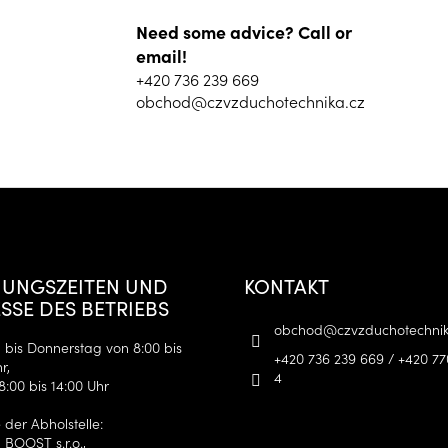
Need some advice? Call or
email!
+420 736 239 669
obchod@czvzduchotechnika.cz
UNGSZEITEN UND
KONTAKT
SSE DES BETRIEBS
obchod
@
czvzduchotechnik
bis Donnerstag von 8:00 bis
+420 736 239 669 / +420 77
r,
4
8:00 bis 14:00 Uhr
 der Abholstelle:
 BOOST s.r.o.,