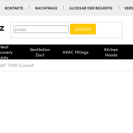
KONTAKTE
NACHFRAGE
GLOSSAR DER BEGRIFFE
VER
SUCHEN
Heat
Ventilation
Kitchen
covery
HVAC Fittings
Duct
Hoods
Units
S&P TXBR Ecowatt