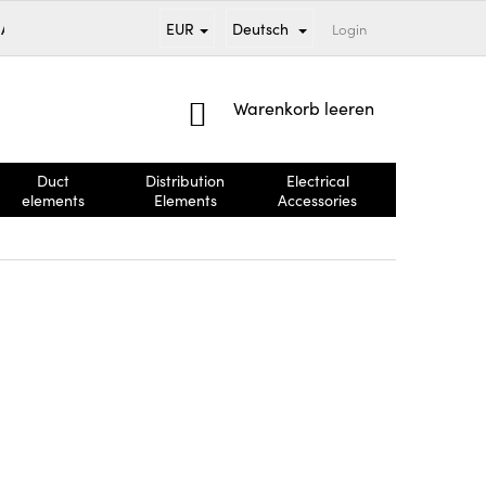
EUR
Deutsch
SAND UND ZAHLUNG
VERKAUFTE MARKEN
Login
GESCHÄFTSBEDING
WARENKORB
Warenkorb leeren
Duct
Distribution
Electrical
Brandschut
elements
Elements
Accessories