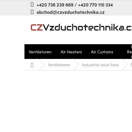
Zum
+420 736 239 669 / +420 770 110 334
Inhalt
obchod@czvzduchotechnika.cz
springen
Ventilatoren
Air Heaters
Air Curtains
Re
Startseite
Ventilatoren
Industrial axial fans