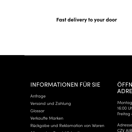
Fast delivery to your door
F
u
ß
z
e
INFORMATIONEN FÜR SIE
ÖFFN
i
ADRE
l
Anfrage
e
Montag 
Versand und Zahlung
16:00 Uh
Glossar
Freitag 
Verkaufte Marken
Adresse
Rückgabe und Reklamation von Waren
CZV AIR