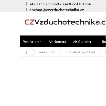
Zum
+420 736 239 669 / +420 770 110 334
Inhalt
obchod@czvzduchotechnika.cz
springen
Ventilatoren
Air Heaters
Air Curtains
Re
Startseite
Ventilatoren
Industrial axial fans