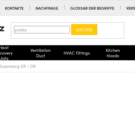
KONTAKTE
NACHFRAGE
GLOSSAR DER BEGRIFFE
VER
SUCHEN
Heat
Ventilation
Kitchen
covery
HVAC Fittings
Duct
Hoods
Units
Rosenberg ER / DR