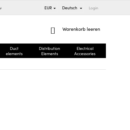
EUR
Deutsch
SAND UND ZAHLUNG
VERKAUFTE MARKEN
Login
GESCHÄFTSBEDING
WARENKORB
Warenkorb leeren
Duct
Distribution
Electrical
Brandschut
elements
Elements
Accessories