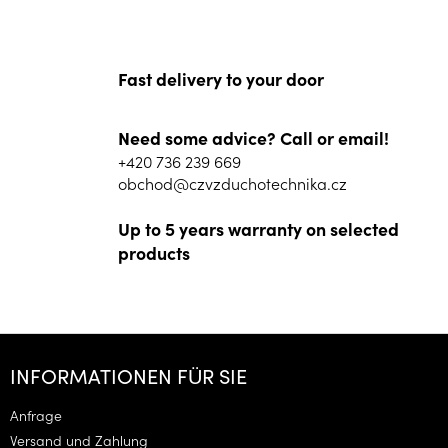
Fast delivery to your door
Need some advice? Call or email!
+420 736 239 669
obchod@czvzduchotechnika.cz
Up to 5 years warranty on selected
products
F
u
INFORMATIONEN FÜR SIE
ß
z
Anfrage
e
Versand und Zahlung