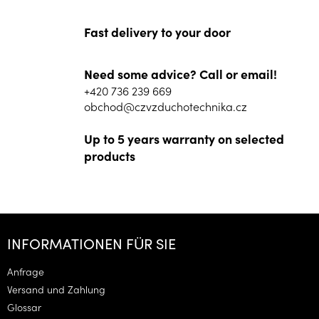
Fast delivery to your door
Need some advice? Call or email!
+420 736 239 669
obchod@czvzduchotechnika.cz
Up to 5 years warranty on selected
products
F
u
INFORMATIONEN FÜR SIE
ß
z
Anfrage
e
Versand und Zahlung
i
Glossar
l