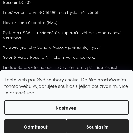
Recuair DC40?
Lepší vzduch díky ISO 16890 a co byste měli vědět
Nová zelená úsporám (NZU)
Systemair SAVE - rezidenční rekuperační větrací jednotky nové
generace
Vytápěcí jednotky Sahara Maxx - jaké existují typy?
Soler & Palau Respiro N - lokální větrací jednotky
Lindab Safe: vzduchotechnický systém pro vyšší třídu těsnosti
Tento web používá soubory cookie. Dalším procházením
ARCHIV
tohoto webu vyjadřujete souhlas s jejich používáním. Více
informací
zde
.
Vytvořil Shoptet
Nastavení
Copyright 2026
CZvzt.cz
. Všechna práva vyhrazena.
Upravit
Odmítnout
Souhlasím
nastavení cookies