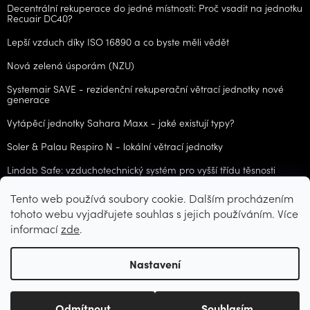
Decentrální rekuperace do jedné místnosti: Proč vsadit na jednotku
Recuair DC40?
Lepší vzduch díky ISO 16890 a co byste měli vědět
Nová zelená úsporám (NZU)
Systemair SAVE - rezidenční rekuperační větrací jednotky nové
generace
Vytápěcí jednotky Sahara Maxx - jaké existují typy?
Soler & Palau Respiro N - lokální větrací jednotky
Lindab Safe: vzduchotechnický systém pro vyšší třídu těsnosti
Tento web používá soubory cookie. Dalším procházením
ARCHIV
tohoto webu vyjadřujete souhlas s jejich používáním. Více
informací
zde
.
Vytvořil Shoptet
Nastavení
Copyright 2026
CZvzt.cz
. Všechna práva vyhrazena.
Upravit
Odmítnout
Souhlasím
nastavení cookies