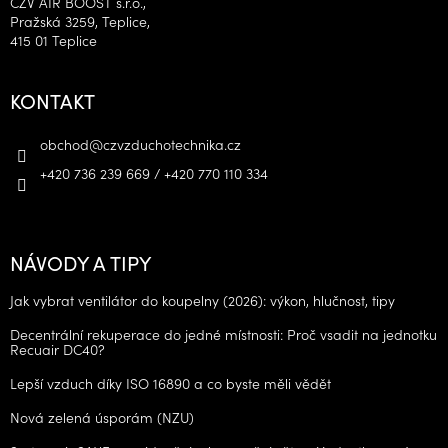
CZV AIR BOOST s.r.o.,
Pražská 3259, Teplice,
415 01 Teplice
KONTAKT
obchod
@
czvzduchotechnika.cz
+420 736 239 669 / +420 770 110 334
NÁVODY A TIPY
Jak vybrat ventilátor do koupelny (2026): výkon, hlučnost, tipy
Decentrální rekuperace do jedné místnosti: Proč vsadit na jednotku
Recuair DC40?
Lepší vzduch díky ISO 16890 a co byste měli vědět
Nová zelená úsporám (NZU)