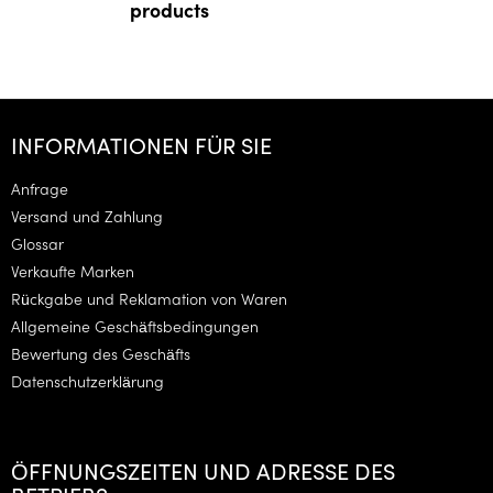
products
F
u
INFORMATIONEN FÜR SIE
ß
z
Anfrage
e
Versand und Zahlung
i
Glossar
l
Verkaufte Marken
e
Rückgabe und Reklamation von Waren
Allgemeine Geschäftsbedingungen
Bewertung des Geschäfts
Datenschutzerklärung
ÖFFNUNGSZEITEN UND ADRESSE DES