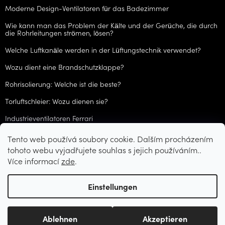
Moderne Design-Ventilatoren für das Badezimmer
Wie kann man das Problem der Kälte und der Gerüche, die durch
die Rohrleitungen strömen, lösen?
Welche Luftkanäle werden in der Lüftungstechnik verwendet?
Wozu dient eine Brandschutzklappe?
Rohrisolierung: Welche ist die beste?
Torluftschleier: Wozu dienen sie?
Industrieventilatoren Ferrari
Tento web používá soubory cookie. Dalším procházením
ARCHIV
tohoto webu vyjadřujete souhlas s jejich používáním..
Více informací
zde
.
Erstellt von Shoptet
Einstellungen
Copyright 2026
CZVzduchotechnika.cz
. Alle Rechte vorbehalten.
Ablehnen
Akzeptieren
Cookie-Einstellungen ändern