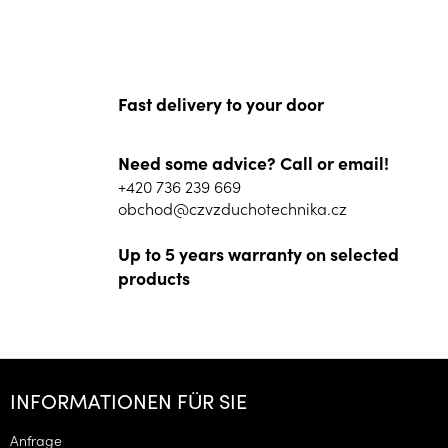
Fast delivery to your door
Need some advice? Call or email!
+420 736 239 669
obchod@czvzduchotechnika.cz
Up to 5 years warranty on selected
products
F
u
INFORMATIONEN FÜR SIE
ß
z
Anfrage