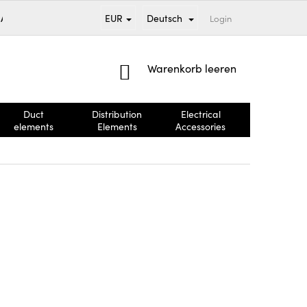
EUR
Deutsch
SAND UND ZAHLUNG
VERKAUFTE MARKEN
Login
GESCHÄFTSBEDING
WARENKORB
Warenkorb leeren
Duct
Distribution
Electrical
Brandschut
elements
Elements
Accessories