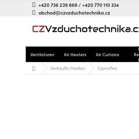
Zum
+420 736 239 669 / +420 770 110 334
Inhalt
obchod@czvzduchotechnika.cz
springen
Ventilatoren
Air Heaters
Air Curtains
Re
Startseite
Verkaufte Marken
Espiroflex