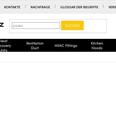
KONTAKTE
NACHFRAGE
GLOSSAR DER BEGRIFFE
VER
SUCHEN
Heat
Ventilation
Kitchen
covery
HVAC Fittings
Duct
Hoods
Units