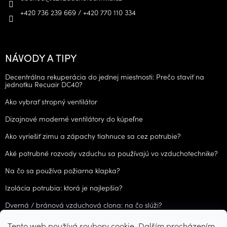
+420 736 239 669 / +420 770 110 334
NÁVODY A TIPY
Decentrálna rekuperácia do jednej miestnosti: Prečo staviť na
jednotku Recuair DC40?
Ako vybrať stropný ventilátor
Dizajnové moderné ventilátory do kúpeľne
Ako vyriešiť zimu a zápachy tiahnuce sa cez potrubie?
Aké potrubné rozvody vzduchu sa používajú vo vzduchotechnike?
Na čo sa používa požiarna klapka?
Izolácia potrubia: ktorá je najlepšia?
Dverná / bránová vzduchová clona: na čo slúži?
Tento web používá soubory cookie. Dalším procházením