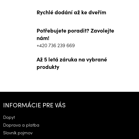
Rychlé dodání až ke dveřím
Potřebujete poradit? Zavolejte
nám!
+420 736 239 669
Až 5 letá záruka na vybrané
produkty
Z
á
INFORMÁCIE PRE VÁS
p
ä
Dopyt
t
Doprava a platba
i
Slovník pojmov
e