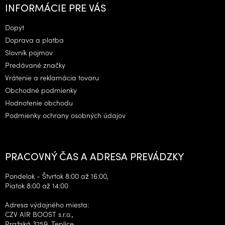
á
INFORMÁCIE PRE VÁS
p
ä
Dopyt
t
Doprava a platba
i
Slovník pojmov
e
Predávané značky
Vrátenie a reklamácia tovaru
Obchodné podmienky
Hodnotenie obchodu
Podmienky ochrany osobných údajov
PRACOVNÝ ČAS A ADRESA PREVÁDZKY
Pondelok - Štvrtok 8:00 až 16:00,
Piatok 8:00 až 14:00
Adresa výdajného miesta:
CZV AIR BOOST s.r.o.,
Pražská 3259, Teplice,