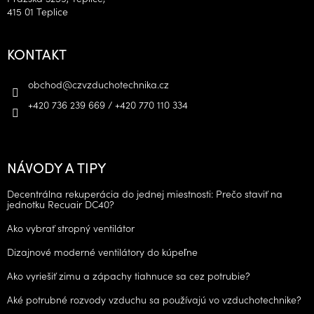
415 01 Teplice
KONTAKT
obchod
@
czvzduchotechnika.cz
+420 736 239 669 / +420 770 110 334
NÁVODY A TIPY
Decentrálna rekuperácia do jednej miestnosti: Prečo staviť na
jednotku Recuair DC40?
Ako vybrať stropný ventilátor
Dizajnové moderné ventilátory do kúpeľne
Ako vyriešiť zimu a zápachy tiahnuce sa cez potrubie?
Aké potrubné rozvody vzduchu sa používajú vo vzduchotechnike?