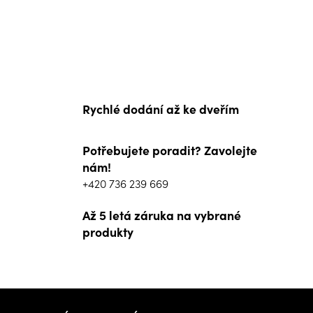
Rychlé dodání až ke dveřím
Potřebujete poradit? Zavolejte
nám!
+420 736 239 669
Až 5 letá záruka na vybrané
produkty
Z
á