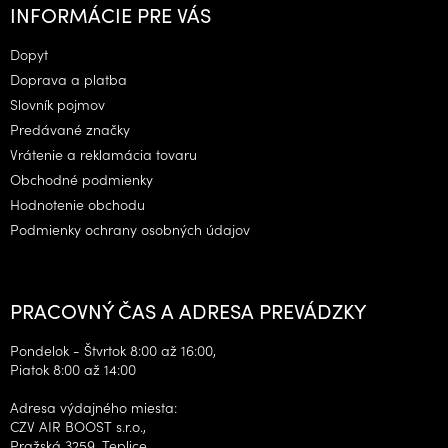
á
INFORMÁCIE PRE VÁS
p
ä
Dopyt
t
Doprava a platba
i
Slovník pojmov
e
Predávané značky
Vrátenie a reklamácia tovaru
Obchodné podmienky
Hodnotenie obchodu
Podmienky ochrany osobných údajov
PRACOVNÝ ČAS A ADRESA PREVÁDZKY
Pondelok - Štvrtok 8:00 až 16:00,
Piatok 8:00 až 14:00
Adresa výdajného miesta:
CZV AIR BOOST s.r.o.,
Pražská 3259, Teplice,