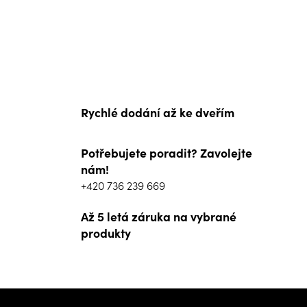
Rychlé dodání až ke dveřím
Potřebujete poradit? Zavolejte
nám!
+420 736 239 669
Až 5 letá záruka na vybrané
produkty
Z