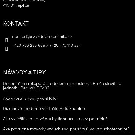
415 01 Teplice
KONTAKT
obchod
@
czvzduchotechnika.cz
+420 736 239 669 / +420 770 110 334
NÁVODY A TIPY
Decentrálna rekuperácia do jednej miestnosti: Prečo staviť na
jednotku Recuair DC40?
Ako vybrať stropný ventilátor
Dizajnové moderné ventilátory do kúpeľne
Ako vyriešiť zimu a zápachy tiahnuce sa cez potrubie?
Aké potrubné rozvody vzduchu sa používajú vo vzduchotechnike?