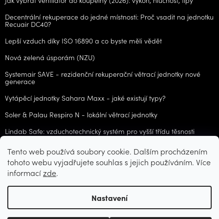
Decentrální rekuperace do jedné místnosti: Proč vsadit na jednotku
Recuair DC40?
Lepší vzduch díky ISO 16890 a co byste měli vědět
Nová zelená úsporám (NZU)
Systemair SAVE - rezidenční rekuperační větrací jednotky nové
generace
Vytápěcí jednotky Sahara Maxx - jaké existují typy?
Soler & Palau Respiro N - lokální větrací jednotky
Lindab Safe: vzduchotechnický systém pro vyšší třídu těsnosti
Tento web používá soubory cookie. Dalším procházením
ARCHIV
tohoto webu vyjadřujete souhlas s jejich používáním. Více
informací
zde
.
Vytvořil Shoptet
Nastavení