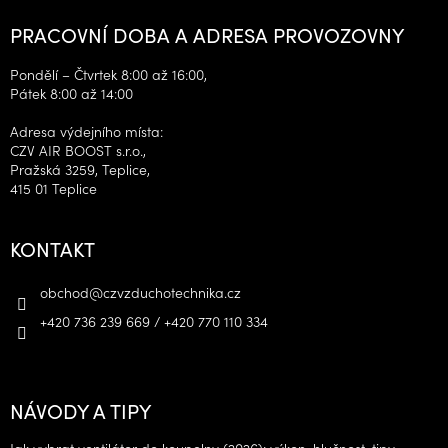
PRACOVNÍ DOBA A ADRESA PROVOZOVNY
Pondělí – Čtvrtek 8:00 až 16:00,
Pátek 8:00 až 14:00
Adresa výdejního místa:
CZV AIR BOOST s.r.o.,
Pražská 3259, Teplice,
415 01 Teplice
KONTAKT
obchod
@
czvzduchotechnika.cz
+420 736 239 669 / +420 770 110 334
NÁVODY A TIPY
Jak vybrat ventilátor do koupelny (2026): výkon, hlučnost, tipy