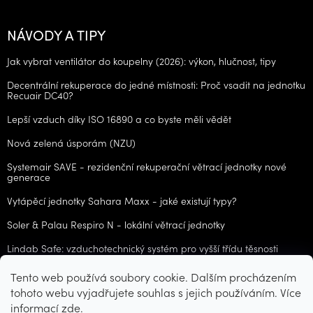
NÁVODY A TIPY
Jak vybrat ventilátor do koupelny (2026): výkon, hlučnost, tipy
Decentrální rekuperace do jedné místnosti: Proč vsadit na jednotku
Recuair DC40?
Lepší vzduch díky ISO 16890 a co byste měli vědět
Nová zelená úsporám (NZU)
Systemair SAVE - rezidenční rekuperační větrací jednotky nové
generace
Vytápěcí jednotky Sahara Maxx - jaké existují typy?
Soler & Palau Respiro N - lokální větrací jednotky
Lindab Safe: vzduchotechnický systém pro vyšší třídu těsnosti
Tento web používá soubory cookie. Dalším procházením
ARCHIV
tohoto webu vyjadřujete souhlas s jejich používáním. Více
informací
zde
.