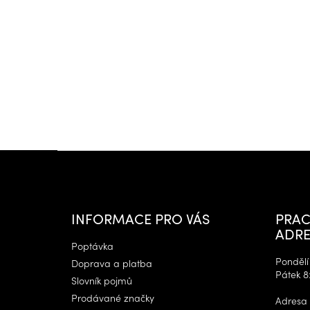
Z
á
p
a
t
INFORMACE PRO VÁS
PRAC
í
ADRE
Poptávka
Pondělí 
Doprava a platba
Pátek 8
Slovník pojmů
Prodávané značky
Adresa 