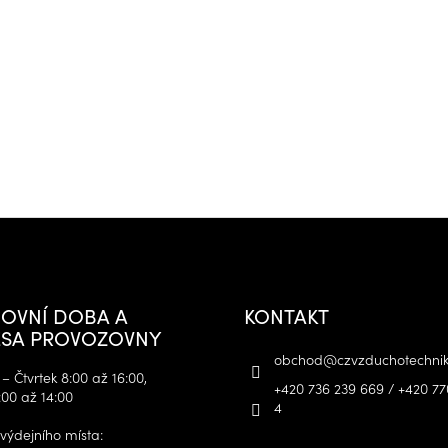
OVNÍ DOBA A
KONTAKT
SA PROVOZOVNY
obchod
@
czvzduchotechnik
– Čtvrtek 8:00 až 16:00,
+420 736 239 669 / +420 77
:00 až 14:00
4
výdejního místa: