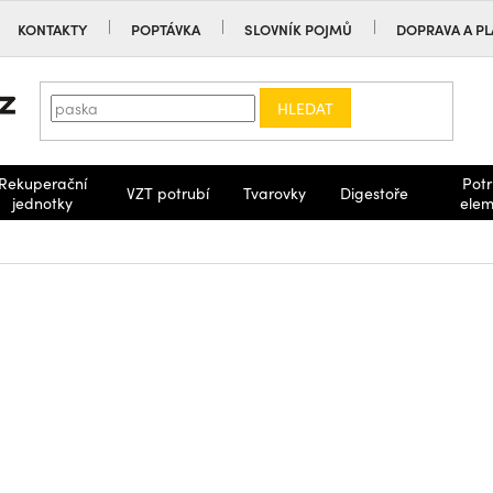
KONTAKTY
POPTÁVKA
SLOVNÍK POJMŮ
DOPRAVA A PL
HLEDAT
Rekuperační
Potr
VZT potrubí
Tvarovky
Digestoře
jednotky
elem