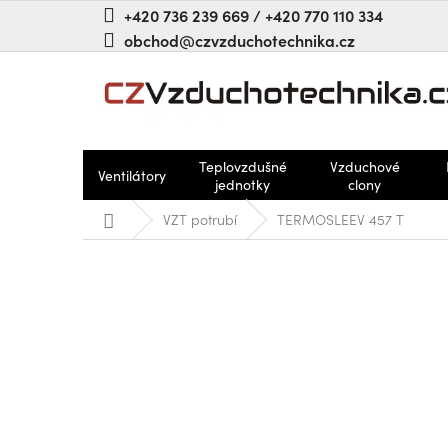
Přejít
+420 736 239 669 / +420 770 110 334
na
obchod@czvzduchotechnika.cz
obsah
Teplovzdušné
Vzduchové
Ventilátory
jednotky
clony
Domů
VZT potrubí
TERMOSLEEV 457 T