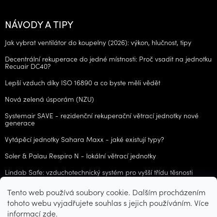
NÁVODY A TIPY
Jak vybrat ventilátor do koupelny (2026): výkon, hlučnost, tipy
Decentrální rekuperace do jedné místnosti: Proč vsadit na jednotku
Recuair DC40?
Lepší vzduch díky ISO 16890 a co byste měli vědět
Nová zelená úsporám (NZU)
Systemair SAVE - rezidenční rekuperační větrací jednotky nové
generace
Vytápěcí jednotky Sahara Maxx - jaké existují typy?
Soler & Palau Respiro N - lokální větrací jednotky
Lindab Safe: vzduchotechnický systém pro vyšší třídu těsnosti
Tento web používá soubory cookie. Dalším procházením
ARCHIV
tohoto webu vyjadřujete souhlas s jejich používáním. Více
informací
zde
.