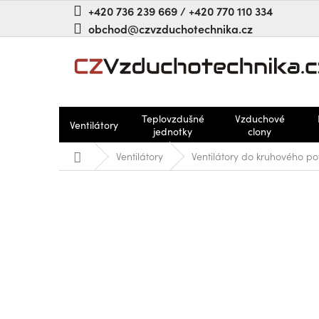
Přejít
+420 736 239 669 / +420 770 110 334
na
obchod@czvzduchotechnika.cz
obsah
Teplovzdušné
Vzduchové
Ventilátory
jednotky
clony
Domů
Ventilátory
Ventilátory do kruhového po