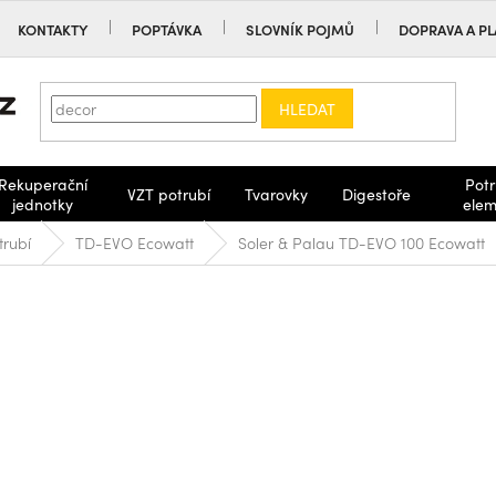
KONTAKTY
POPTÁVKA
SLOVNÍK POJMŮ
DOPRAVA A PL
HLEDAT
Rekuperační
Potr
VZT potrubí
Tvarovky
Digestoře
jednotky
elem
trubí
TD-EVO Ecowatt
Soler & Palau TD-EVO 100 Ecowatt