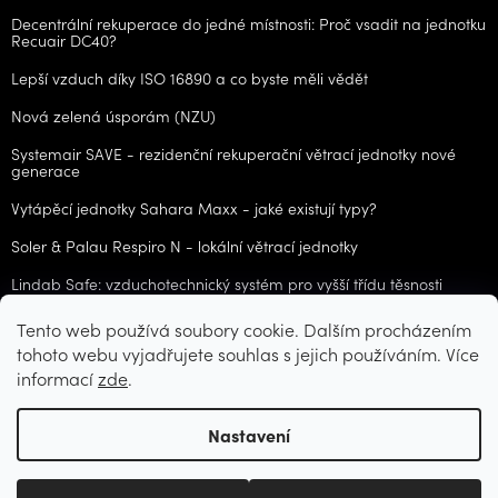
Decentrální rekuperace do jedné místnosti: Proč vsadit na jednotku
Recuair DC40?
Lepší vzduch díky ISO 16890 a co byste měli vědět
Nová zelená úsporám (NZU)
Systemair SAVE - rezidenční rekuperační větrací jednotky nové
generace
Vytápěcí jednotky Sahara Maxx - jaké existují typy?
Soler & Palau Respiro N - lokální větrací jednotky
Lindab Safe: vzduchotechnický systém pro vyšší třídu těsnosti
Tento web používá soubory cookie. Dalším procházením
ARCHIV
tohoto webu vyjadřujete souhlas s jejich používáním. Více
informací
zde
.
Vytvořil Shoptet
Nastavení
Copyright 2026
CZvzt.cz
. Všechna práva vyhrazena.
Upravit