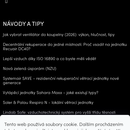
NÁVODY A TIPY
Jak vybrat ventilátor do koupelny (2026): výkon, hlučnost, tipy
Decentrální rekuperace do jedné místnosti: Proč vsadit na jednotku
Recuair DC40?
Lepší vzduch díky ISO 16890 a co byste měli vědět
Nová zelená úsporám (NZU)
Systemair SAVE - rezidenční rekuperační větrací jednotky nové
generace
Vytápěcí jednotky Sahara Maxx - jaké existují typy?
Soler & Palau Respiro N - lokální větrací jednotky
Lindab Safe: vzduchotechnický systém pro vyšší třídu těsnosti
Tento web používá soubory cookie. Dalším procházením
ARCHIV