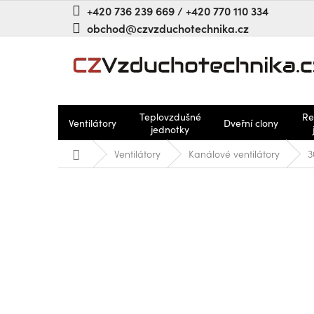
Prejsť
+420 736 239 669 / +420 770 110 334
na
obchod@czvzduchotechnika.cz
obsah
Teplovzdušné
Re
Ventilátory
Dveřní clony
jednotky
Domov
Ventilátory
Kanálové ventilátory
3