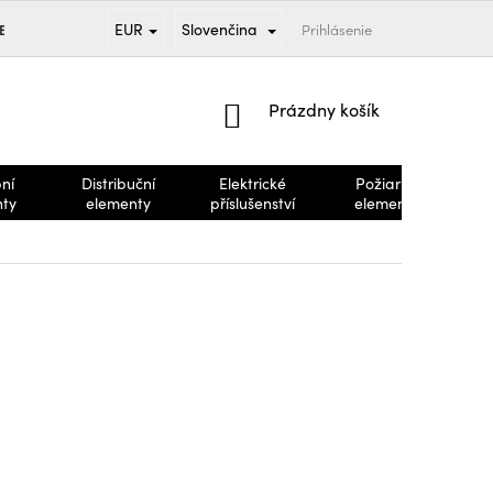
EUR
Slovenčina
TBA
PREDÁVANÉ ZNAČKY
OBCHODNÉ PODMIENKY
Prihlásenie
REKLA
NÁKUPNÝ
Prázdny košík
KOŠÍK
ní
Distribuční
Elektrické
Požiarne
nty
elementy
příslušenství
elementy