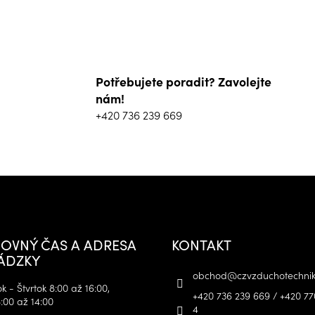
Potřebujete poradit? Zavolejte
nám!
+420 736 239 669
OVNÝ ČAS A ADRESA
KONTAKT
ÁDZKY
obchod
@
czvzduchotechnik
 - Štvrtok 8:00 až 16:00,
+420 736 239 669 / +420 77
:00 až 14:00
4