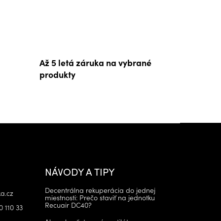
Až 5 letá záruka na vybrané
produkty
NÁVODY A TIPY
Decentrálna rekuperácia do jednej
a.cz
miestnosti: Prečo staviť na jednotku
Recuair DC40?
0 110 33