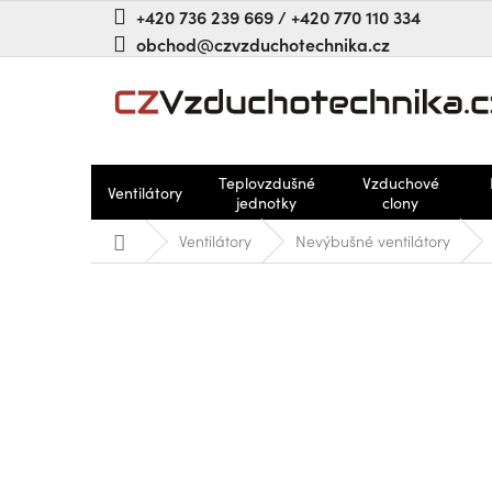
Přejít
+420 736 239 669 / +420 770 110 334
na
obchod@czvzduchotechnika.cz
obsah
Teplovzdušné
Vzduchové
Ventilátory
jednotky
clony
Domů
Ventilátory
Nevýbušné ventilátory