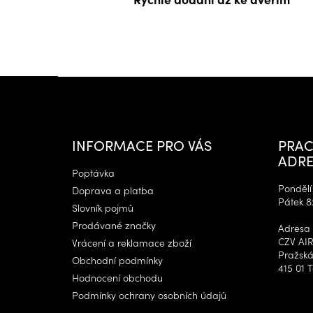
Z
á
p
a
t
INFORMACE PRO VÁS
PRAC
í
ADRE
Poptávka
Pondělí 
Doprava a platba
Pátek 8
Slovník pojmů
Prodávané značky
Adresa 
CZV AIR
Vrácení a reklamace zboží
Pražská
Obchodní podmínky
415 01 T
Hodnocení obchodu
Podmínky ochrany osobních údajů