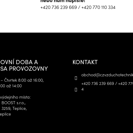
+420 736 239 669
/
+420 770 110 334
OVNÍ DOBA A
KONTAKT
SA PROVOZOVNY
obchod
@
czvzduchotechnik
– Čtvrtek 8:00 až 16:00,
+420 736 239 669 / +420 77
:00 až 14:00
4
výdejního místa:
 BOOST s.r.o.,
 3259, Teplice,
eplice