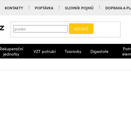
KONTAKTY
POPTÁVKA
SLOVNÍK POJMŮ
DOPRAVA A PL
HLEDAT
Rekuperační
Potr
VZT potrubí
Tvarovky
Digestoře
jednotky
elem