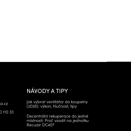
NÁVODY A TIPY
Jak vybrat ventilátor do koupelny
a.cz
(2026): výkon, hlučnost, tipy
0 110 33
Decentrální rekuperace do jedné
místnosti: Proč vsadit na jednotku
Recuair DC40?