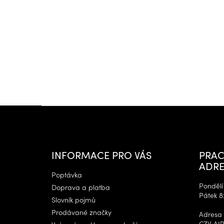
Z
á
p
a
t
INFORMACE PRO VÁS
PRAC
í
ADRE
Poptávka
Pondělí 
Doprava a platba
Pátek 8
Slovník pojmů
Prodávané značky
Adresa 
CZV AIR