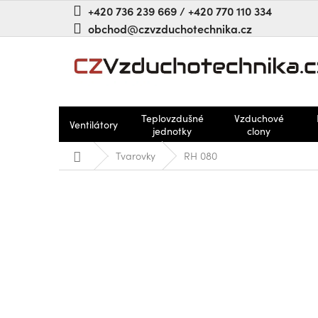
Přejít
+420 736 239 669 / +420 770 110 334
na
obchod@czvzduchotechnika.cz
obsah
Teplovzdušné
Vzduchové
Ventilátory
jednotky
clony
Domů
Tvarovky
RH 080