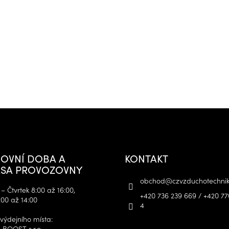
OVNÍ DOBA A
KONTAKT
SA PROVOZOVNY
obchod
@
czvzduchotechnik
– Čtvrtek 8:00 až 16:00,
+420 736 239 669 / +420 77
:00 až 14:00
4
výdejního místa:
 BOOST s.r.o.,