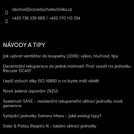
obchod
@
czvzduchotechnika.cz
+420 736 239 669 / +420 770 110 334
NÁVODY A TIPY
Jak vybrat ventilátor do koupelny (2026): výkon, hlučnost, tipy
Decentrální rekuperace do jedné místnosti: Proč vsadit na jednotku
Recuair DC40?
Lepší vzduch díky ISO 16890 a co byste měli vědět
Nová zelená úsporám (NZU)
Systemair SAVE - rezidenční rekuperační větrací jednotky nové
generace
Vytápěcí jednotky Sahara Maxx - jaké existují typy?
Soler & Palau Respiro N - lokální větrací jednotky