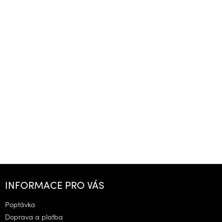
Z
á
INFORMACE PRO VÁS
p
a
Poptávka
t
Doprava a platba