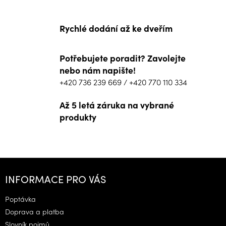
Rychlé dodání až ke dveřím
Potřebujete poradit? Zavolejte
nebo nám napište!
+420 736 239 669
/
+420 770 110 334
Až 5 letá záruka na vybrané
produkty
Z
á
INFORMACE PRO VÁS
p
a
Poptávka
t
Doprava a platba
í
Slovník pojmů