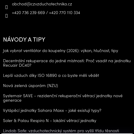
obchod
@
czvzduchotechnika.cz
+420 736 239 669 / +420 770 110 334
NÁVODY A TIPY
Jak vybrat ventilátor do koupelny (2026): výkon, hlučnost, tipy
Decentrální rekuperace do jedné místnosti: Proč vsadit na jednotku
Recuair DC40?
Lepší vzduch díky ISO 16890 a co byste měli vědět
Nová zelená úsporám (NZU)
Systemair SAVE - rezidenční rekuperační větrací jednotky nové
generace
Vytápěcí jednotky Sahara Maxx - jaké existují typy?
Soler & Palau Respiro N - lokální větrací jednotky
Lindab Safe: vzduchotechnický systém pro vyšší třídu těsnosti