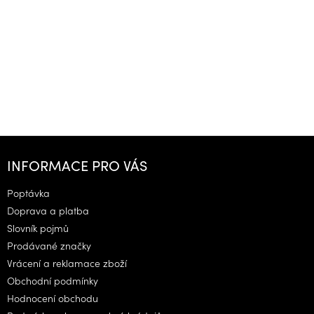
Z
á
INFORMACE PRO VÁS
p
a
Poptávka
t
Doprava a platba
í
Slovník pojmů
Prodávané značky
Vrácení a reklamace zboží
Obchodní podmínky
Hodnocení obchodu