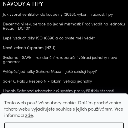
NÁVODY A TIPY
Jak vybrat ventilátor do koupelny (2026): výkon, hlučnost, tipy
Decentrální rekuperace do jedné místnosti: Proč vsadit na jednotku
Recuair DC40?
Lepší vzduch díky ISO 16890 a co byste měli vědět
Nová zelená úsporám (NZU)
Systemair SAVE - rezidenční rekuperační větrací jednotky nové
generace
Vytápěcí jednotky Sahara Maxx - jaké existují typy?
Soler & Palau Respiro N - lokální větrací jednotky
Lindab Safe: vzduchotechnický systém pro vyšší třídu těsnosti
Tento web používá soubory cookie. Dalším procházením
ARCHIV
tohoto webu vyjadřujete souhlas s jejich používáním. Více
informací
zde
.
Vytvořil Shoptet