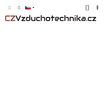
Přejít
NÁKUP
na
obsah
KOŠÍK