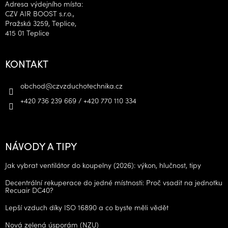
Adresa výdejního místa:
CZV AIR BOOST s.r.o.,
Pražská 3259, Teplice,
415 01 Teplice
KONTAKT
obchod
@
czvzduchotechnika.cz
+420 736 239 669 / +420 770 110 334
NÁVODY A TIPY
Jak vybrat ventilátor do koupelny (2026): výkon, hlučnost, tipy
Decentrální rekuperace do jedné místnosti: Proč vsadit na jednotku
Recuair DC40?
Lepší vzduch díky ISO 16890 a co byste měli vědět
Nová zelená úsporám (NZU)