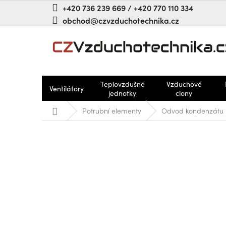
Přejít
+420 736 239 669 / +420 770 110 334
na
obchod@czvzduchotechnika.cz
obsah
Teplovzdušné
Vzduchové
Ventilátory
jednotky
clony
Domů
Potrubní elementy
Odvod kondenzátu