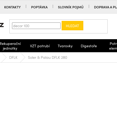
KONTAKTY
POPTÁVKA
SLOVNÍK POJMŮ
DOPRAVA A PL
HLEDAT
Rekuperační
Potr
VZT potrubí
Tvarovky
Digestoře
jednotky
elem
DFLK
Soler & Palau DFLK 280