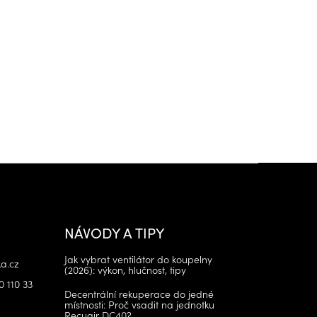
NÁVODY A TIPY
Jak vybrat ventilátor do koupelny
a.cz
(2026): výkon, hlučnost, tipy
0 110 33
Decentrální rekuperace do jedné
místnosti: Proč vsadit na jednotku
Recuair DC40?