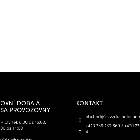
OVNÍ DOBA A
KONTAKT
SA PROVOZOVNY
obchod
@
czvzduchotechnik
– Čtvrtek 8:00 až 16:00,
+420 736 239 669 / +420 77
:00 až 14:00
4
výdejního místa: