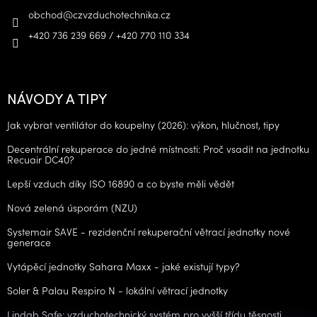
obchod
@
czvzduchotechnika.cz
+420 736 239 669 / +420 770 110 334
NÁVODY A TIPY
Jak vybrat ventilátor do koupelny (2026): výkon, hlučnost, tipy
Decentrální rekuperace do jedné místnosti: Proč vsadit na jednotku
Recuair DC40?
Lepší vzduch díky ISO 16890 a co byste měli vědět
Nová zelená úsporám (NZU)
Systemair SAVE - rezidenční rekuperační větrací jednotky nové
generace
Vytápěcí jednotky Sahara Maxx - jaké existují typy?
Soler & Palau Respiro N - lokální větrací jednotky
Lindab Safe: vzduchotechnický systém pro vyšší třídu těsnosti