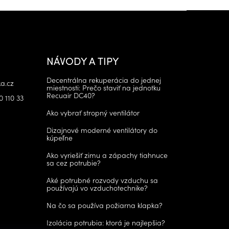
NÁVODY A TIPY
Decentrálna rekuperácia do jednej
a.cz
miestnosti: Prečo staviť na jednotku
Recuair DC40?
0 110 33
Ako vybrať stropný ventilátor
Dizajnové moderné ventilátory do
kúpeľne
Ako vyriešiť zimu a zápachy tiahnuce
sa cez potrubie?
Aké potrubné rozvody vzduchu sa
používajú vo vzduchotechnike?
Na čo sa používa požiarna klapka?
Izolácia potrubia: ktorá je najlepšia?