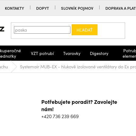
KONTAKTY
DOPYT
SLOVNÍK POJMOV
DOPRAVA A PLA
HĽADAŤ
kuperačné
Potrub
VZT potrubí
Tvarovky
Digestory
jednotky
eleme
buchu
Systemair MUB-EX - hlukově izolované ventilátory do Ex pro
Potřebujete poradit? Zavolejte
nám!
+420 736 239 669