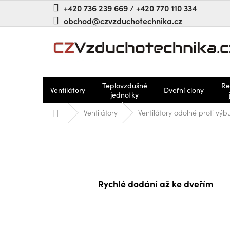
Prejsť
+420 736 239 669 / +420 770 110 334
na
obchod@czvzduchotechnika.cz
obsah
Teplovzdušné
Re
Ventilátory
Dveřní clony
jednotky
Domov
Ventilátory
Ventilátory odolné proti vý
Rychlé dodání až ke dveřím