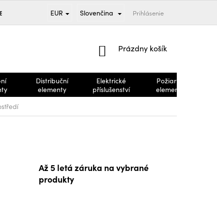
EUR
Slovenčina
TBA
PREDÁVANÉ ZNAČKY
OBCHODNÉ PODMIENKY
Prihlásenie
REKLA
NÁKUPNÝ
Prázdny košík
KOŠÍK
ní
Distribuční
Elektrické
Požiarne
nty
elementy
příslušenství
elementy
středí
Až 5 letá záruka na vybrané
produkty