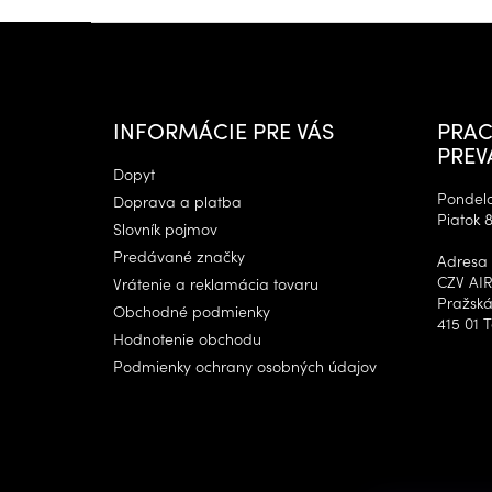
Z
á
p
ä
t
INFORMÁCIE PRE VÁS
PRAC
i
PREV
e
Dopyt
Pondelok
Doprava a platba
Piatok 8
Slovník pojmov
Predávané značky
Adresa 
CZV AIR
Vrátenie a reklamácia tovaru
Pražská
Obchodné podmienky
415 01 T
Hodnotenie obchodu
Podmienky ochrany osobných údajov