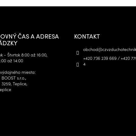
OVNÝ ČAS A ADRESA
KONTAKT
ÁDZKY
obchod
@
czvzduchotechnik
 - Štvrtok 8:00 až 16:00,
+420 736 239 669 / +420 77
:00 až 14:00
4
výdajného miesta:
 BOOST s.r.o.,
 3259, Teplice,
eplice