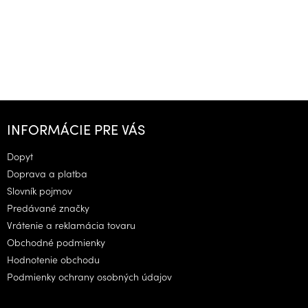
Z
á
INFORMÁCIE PRE VÁS
p
ä
Dopyt
t
Doprava a platba
i
Slovník pojmov
e
Predávané značky
Vrátenie a reklamácia tovaru
Obchodné podmienky
Hodnotenie obchodu
Podmienky ochrany osobných údajov