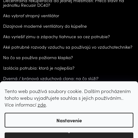
Decentrálna rekuperácia do jednej miestnosti: Prečo staviť na
jednotku Recuair DC40?
Ako vybrať stropný ventilátor
Dizajnové moderné ventilátory do kúpeľne
Ako vyriešiť zimu a zápachy tiahnuce sa cez potrubie?
Aké potrubné rozvody vzduchu sa používajú vo vzduchotechnike?
Na čo sa používa požiarna klapka?
Izolácia potrubia: ktorá je najlepšia?
Dverná / bránová vzduchová clona: na čo slúži?
Tento web používá soubory cookie. Dalším procházením
ARCHÍV
tohoto webu vyjadřujete souhlas s jejich používáním..
Více informací
zde
.
Vytvoril Shoptet
Nastavenie
Copyright 2026
CZVzduchotechnika.cz
. Všetky práva