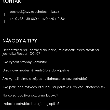
KONTAKT
obchod
@
czvzduchotechnika.cz
+420 736 239 669 / +420 770 110 334
NÁVODY A TIPY
Decentrálna rekuperácia do jednej miestnosti: Prečo staviť na
jednotku Recuair DC40?
Ako vybrať stropný ventilátor
Dizajnové moderné ventilátory do kúpeľne
Ako vyriešiť zimu a zápachy tiahnuce sa cez potrubie?
Aké potrubné rozvody vzduchu sa používajú vo vzduchotechnike?
Na čo sa používa požiarna klapka?
Izolácia potrubia: ktorá je najlepšia?