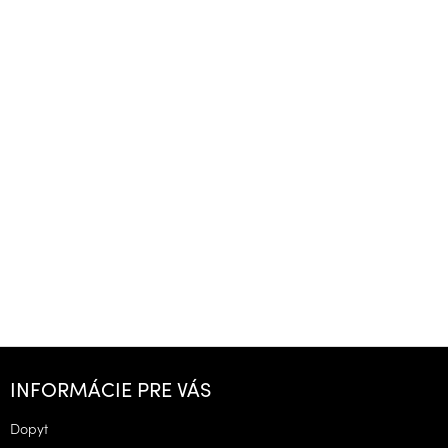
Z
á
INFORMÁCIE PRE VÁS
p
ä
Dopyt
t