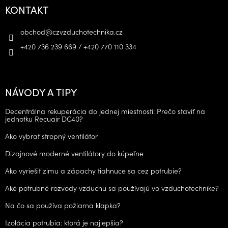
KONTAKT
obchod
@
czvzduchotechnika.cz
+420 736 239 669 / +420 770 110 334
NÁVODY A TIPY
Decentrálna rekuperácia do jednej miestnosti: Prečo staviť na
jednotku Recuair DC40?
Ako vybrať stropný ventilátor
Dizajnové moderné ventilátory do kúpeľne
Ako vyriešiť zimu a zápachy tiahnuce sa cez potrubie?
Aké potrubné rozvody vzduchu sa používajú vo vzduchotechnike?
Na čo sa používa požiarna klapka?
Izolácia potrubia: ktorá je najlepšia?