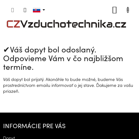
Prejsť
NÁKU
na
obsah
KOŠÍK
✔Váš dopyt bol odoslaný.
Odpovieme Vám v čo najbližšom
termíne.
Váš dopyt bol prijatý. Akonáhle to bude možné, budeme Vás
prostredníctvom emailu informovať o jej stave. Ďakujeme za vašu
priazeň.
Z
á
INFORMÁCIE PRE VÁS
p
ä
Dopyt