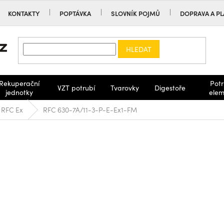
KONTAKTY
POPTÁVKA
SLOVNÍK POJMŮ
DOPRAVA A PL
HLEDAT
Rekuperační
Potr
VZT potrubí
Tvarovky
Digestoře
jednotky
elem
RFC Ex
RFC 630-7A/11-3-P-E-Ex1-FM