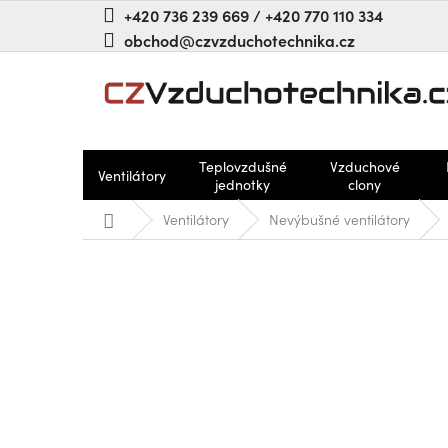
Přejít
+420 736 239 669 / +420 770 110 334
na
obchod@czvzduchotechnika.cz
obsah
Teplovzdušné
Vzduchové
Ventilátory
jednotky
clony
Domů
Ventilátory
Nevýbušné ventilátory