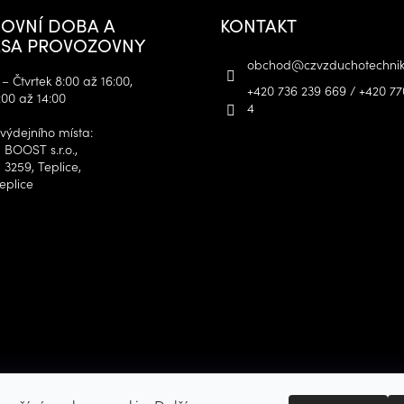
OVNÍ DOBA A
KONTAKT
SA PROVOZOVNY
obchod
@
czvzduchotechnik
– Čtvrtek 8:00 až 16:00,
+420 736 239 669 / +420 77
:00 až 14:00
4
výdejního místa:
 BOOST s.r.o.,
 3259, Teplice,
eplice