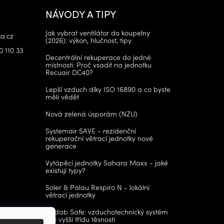
NÁVODY A TIPY
Jak vybrat ventilátor do koupelny
a.cz
(2026): výkon, hlučnost, tipy
0 110 33
Decentrální rekuperace do jedné
místnosti: Proč vsadit na jednotku
Recuair DC40?
Lepší vzduch díky ISO 16890 a co byste
měli vědět
Nová zelená úsporám (NZU)
Systemair SAVE - rezidenční
rekuperační větrací jednotky nové
generace
Vytápěcí jednotky Sahara Maxx - jaké
existují typy?
Soler & Palau Respiro N - lokální
větrací jednotky
Lindab Safe: vzduchotechnický systém
pro vyšší třídu těsnosti