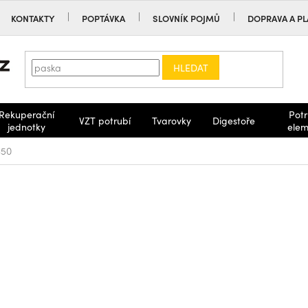
KONTAKTY
POPTÁVKA
SLOVNÍK POJMŮ
DOPRAVA A PL
HLEDAT
Rekuperační
Potr
VZT potrubí
Tvarovky
Digestoře
jednotky
elem
450