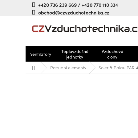
Přejít
+420 736 239 669 / +420 770 110 334
na
obchod@czvzduchotechnika.cz
obsah
Teplovzdušné
Vzduchové
Ventilátory
jednotky
clony
Domů
Potrubní elementy
Soler & Palau PAR 