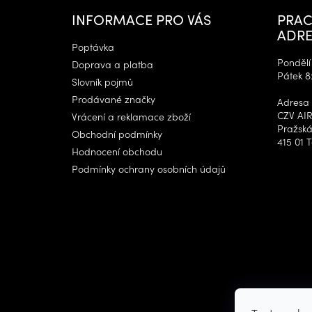
a
t
INFORMACE PRO VÁS
PRAC
í
ADRE
Poptávka
Pondělí 
Doprava a platba
Pátek 8
Slovník pojmů
Prodávané značky
Adresa 
CZV AIR
Vrácení a reklamace zboží
Pražská
Obchodní podmínky
415 01 T
Hodnocení obchodu
Podmínky ochrany osobních údajů