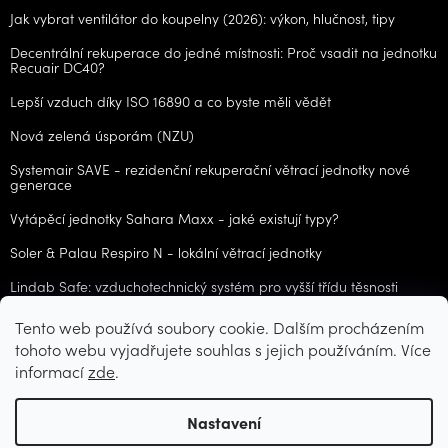
Jak vybrat ventilátor do koupelny (2026): výkon, hlučnost, tipy
Decentrální rekuperace do jedné místnosti: Proč vsadit na jednotku
Recuair DC40?
Lepší vzduch díky ISO 16890 a co byste měli vědět
Nová zelená úsporám (NZU)
Systemair SAVE - rezidenční rekuperační větrací jednotky nové
generace
Vytápěcí jednotky Sahara Maxx - jaké existují typy?
Soler & Palau Respiro N - lokální větrací jednotky
Lindab Safe: vzduchotechnický systém pro vyšší třídu těsnosti
Tento web používá soubory cookie. Dalším procházením
ARCHIV
tohoto webu vyjadřujete souhlas s jejich používáním. Více
informací
zde
.
Vytvořil Shoptet
Nastavení