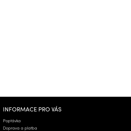
Z
á
INFORMACE PRO VÁS
p
a
Poptávka
t
Doprava a platba