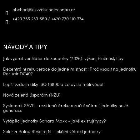
obchod
@
czvzduchotechnika.cz
+420 736 239 669 / +420 770 110 334
NÁVODY A TIPY
Jak vybrat ventilátor do koupelny (2026): výkon, hlučnost, tipy
Decentrální rekuperace do jedné místnosti: Proč vsadit na jednotku
Recuair DC40?
Lepší vzduch díky ISO 16890 a co byste měli vědět
Nová zelená úsporám (NZU)
Systemair SAVE - rezidenční rekuperační větrací jednotky nové
generace
Vytápěcí jednotky Sahara Maxx - jaké existují typy?
Soler & Palau Respiro N - lokální větrací jednotky