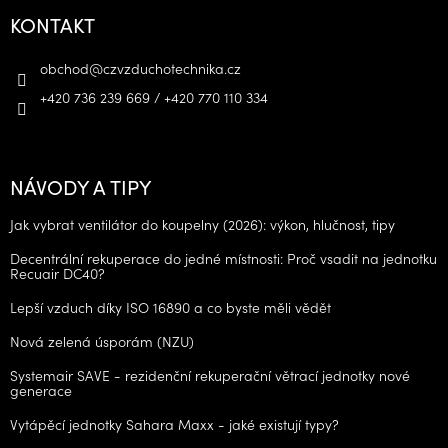
KONTAKT
obchod
@
czvzduchotechnika.cz
+420 736 239 669 / +420 770 110 334
NÁVODY A TIPY
Jak vybrat ventilátor do koupelny (2026): výkon, hlučnost, tipy
Decentrální rekuperace do jedné místnosti: Proč vsadit na jednotku
Recuair DC40?
Lepší vzduch díky ISO 16890 a co byste měli vědět
Nová zelená úsporám (NZU)
Systemair SAVE - rezidenční rekuperační větrací jednotky nové
generace
Vytápěcí jednotky Sahara Maxx - jaké existují typy?