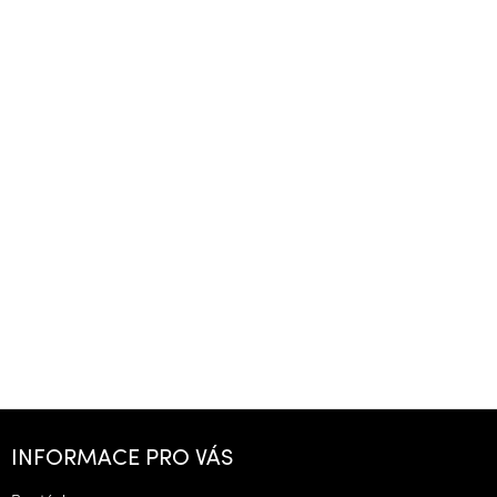
Z
á
INFORMACE PRO VÁS
p
a