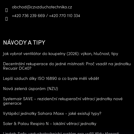
obchod
@
czvzduchotechnika.cz
+420 736 239 669 / +420 770 110 334
NÁVODY A TIPY
Jak vybrat ventilátor do koupelny (2026): výkon, hlučnost, tipy
Decentrální rekuperace do jedné místnosti: Proč vsadit na jednotku
Recuair DC40?
Lepší vzduch díky ISO 16890 a co byste měli vědět
Nová zelená úsporám (NZU)
Systemair SAVE - rezidenční rekuperační větrací jednotky nové
generace
Vytápěcí jednotky Sahara Maxx - jaké existují typy?
Soler & Palau Respiro N - lokální větrací jednotky
Lindab Safe: vzduchotechnický systém pro vyšší třídu těsnosti