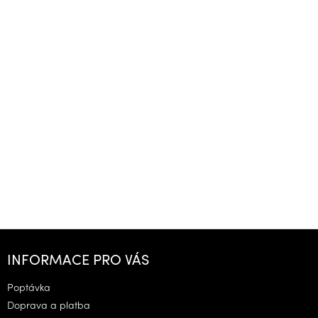
Z
á
INFORMACE PRO VÁS
p
a
Poptávka
t
Doprava a platba
í