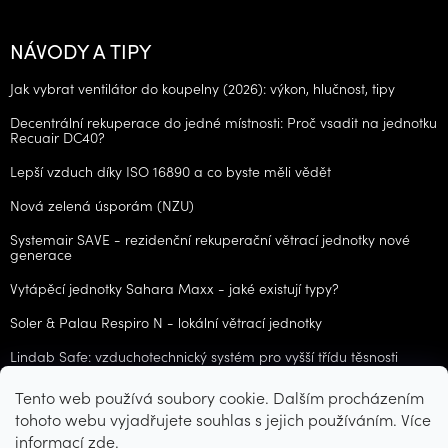
NÁVODY A TIPY
Jak vybrat ventilátor do koupelny (2026): výkon, hlučnost, tipy
Decentrální rekuperace do jedné místnosti: Proč vsadit na jednotku
Recuair DC40?
Lepší vzduch díky ISO 16890 a co byste měli vědět
Nová zelená úsporám (NZU)
Systemair SAVE - rezidenční rekuperační větrací jednotky nové
generace
Vytápěcí jednotky Sahara Maxx - jaké existují typy?
Soler & Palau Respiro N - lokální větrací jednotky
Lindab Safe: vzduchotechnický systém pro vyšší třídu těsnosti
Tento web používá soubory cookie. Dalším procházením
ARCHIV
tohoto webu vyjadřujete souhlas s jejich používáním. Více
informací
zde
.